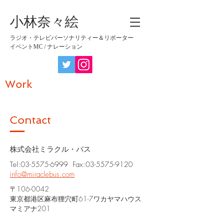
​小林奈々絵
​ラジオ・テレビパーソナリティー＆リポーター
イベントMC / ナレーション
​Work
​Contact
​株式会社ミラクル・バス
Tel:
03-5575-6999
Fax:
03-5575-9120
info@miraclebus.com
〒106-0042
​東京都港区麻布狸穴町61-7ワカヤマハウス
マミアナ201