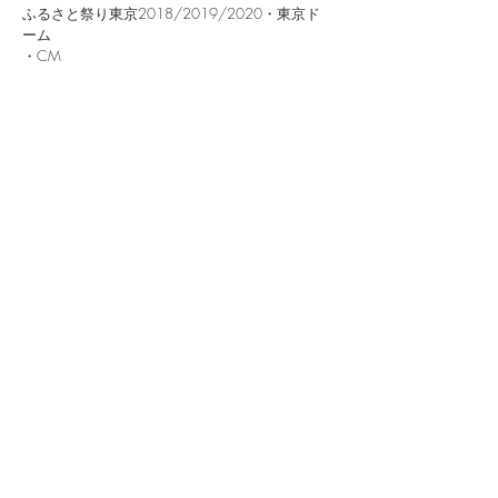
ふるさと祭り東京2018/2019/2020・東京ド
ーム
・CM
2018/6〜TVCM「
JCBカード ディズニーランド
35周年 篇
」出演
​Event
・「
中村愛×小林奈々絵 ど年末プレミアム忘年会
」
2021年12月30日（木）12：30〜
会場：
ROCKCAFELOFT
​Voice Sample
イベント司会
​キャスター「ニュース」