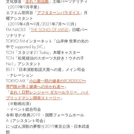
文化放送「
走れ！歌謡曲
」土曜パーソナリティ
（2019年9月卒業）
エフエム世田谷「
アフタヌーンパラダイス
」月
曜アシスタント
（2019年4月〜9月/2021年7月〜10月）
FM NACK5 「
THE SONG OF MIND
」日曜パー
ソナリティ
TOKYO FMインターネット「山岸伸 世界の光の
中で supported by JVC」
TCN「スタジオ21 Today」木曜キャスター
TCN「松尾雄治のスポーツ大好き！ウチの子
No1」アシスタント
BS11「日本演歌歌謡大賞への道」メイン司会
・ナレーション
TOKYO MX「
小山慶一郎の健者のBORDER30〜
専門医が導く健康への分かれ道〜
」
「
走れ！日野レンジャー ダカールラリー、ハイ
ブリッドマシン開発ストーリー
」
（※動画出演）
・イベント総合司会
令和 歌の祭典2019 ・国際フォーラムホール
A（アシスタント司会）
にっぽん演歌の夢祭り2019東京公演・日本武道
館