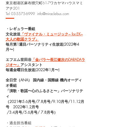
東京都港区麻布狸穴町61-7ワカヤマハウスマミ
アナ201
Tel 03-5575-6999 info@miraclebus.com
・レギュラー番組​
文化放送
「ヴァイナル・ミュージック~ for.EK~
大人の歌謡クラブ」
毎月第1週目パーソナリティ生放送(2022年4
月〜)
エフエム世田谷
「金パラ〜長江健次のDARADAラ
ジオ〜」
アシスタント
毎週金曜日生放送(2022年1月〜)
全日空（ANA） 国内線・国際線 機内オーディ
オ番組
「演歌・歌謡〜心のふるさと〜」
パーソナリテ
ィ
（2021年5.6月号/7.8月号/9.10月号/11.12月
号 2022年1.2月号
/3.4月号/5.6月号/ 7.8月号）
・過去担当番組